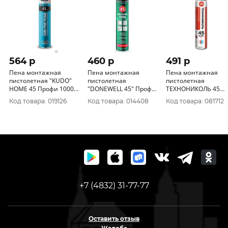
564 p
460 p
491 p
Пена монтажная
Пена монтажная
Пена монтажная
пистолетная "KUDO"
пистолетная
пистолетная
HOME 45 Профи 1000
"DONEWELL 45" Профи
ТЕХНОНИКОЛЬ 45
мл/820г всесезон.
1000 мл /720 Г
BALANCE всесезонн
Код товара: 019126
Код товара: 014408
Код товара: 081712
46423
всесезонная (12)
12*750 гр. проф 528
205446
+7 (4832) 31-77-77
Оставить отзыв