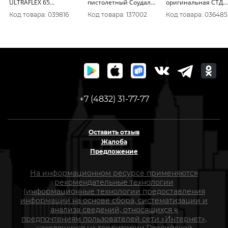
ULTRAFLEX 65
пистолетный Соудал
оригинальная СТД
всесезонная 0, 82л
Блоки 750 мл
750мл
Код товара: 039816
Код товара: 137002
Код товара: 036485
0005281
+7 (4832) 31-77-77
Оставить отзыв
Жалоба
Предложение
На информационном ресурсе применяются
рекомендательные технологии
(информационные технологии предоставления
информации на основе сбора, систематизации и
анализа сведений, относящихся к
предпочтениям пользователей сети «Интернет»,