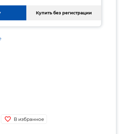
у
Купить без регистрации
е
В избранное