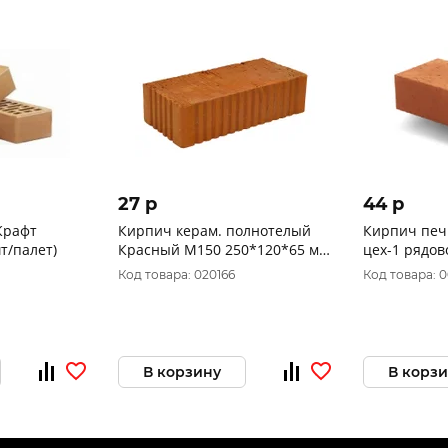
27 p
44 p
Крафт
Кирпич керам. полнотелый
Кирпич печ
т/палет)
Красный М150 250*120*65 мм
цех-1 рядо
(250 шт/палет) Смоленск
250*120*65 мм М200, F-
Код товара: 020166
Код товара: 
шт/палет)
В корзину
В корз