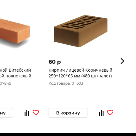
60 p
43 p
ной Витебский
Кирпич лицевой Коричневый
Кирпи
вой полнотелый
250*120*65 мм (480 шт/палет)
250*1
50 (330
007849
Код товара: 011603
Код то
ину
В корзину
В 