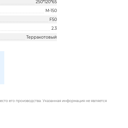
250*120*65
М-150
F50
2.3
Терракотовый
есто его производства. Указанная информация не является