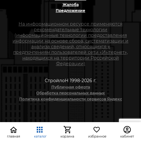
Жалоба
Предложение
На информационном ресурсе применяются
рекомендательные технологии
(информационные технологии предоставления
информации на основе сбора, систематизации и
анализа сведений, относящихся к
предпочтениям пользователей сети «Интернет»,
находящихся на территории Российской
Федерации)
СтройлоН 1998-2026 г.
Публичная оферта
Обработка персональных данных
Политика конфиденциальности сервисов Яндекс
главная
каталог
корзина
избранное
кабинет