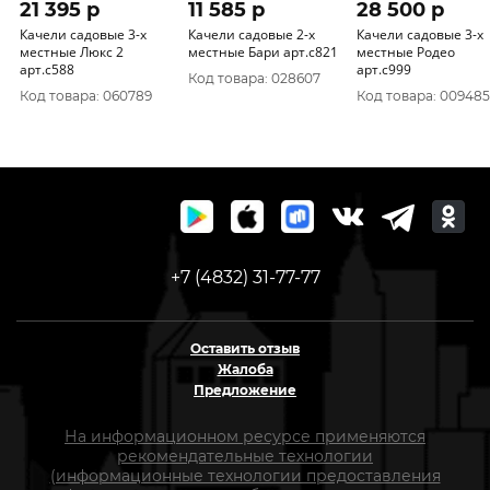
21 395 p
11 585 p
28 500 p
Качели садовые 3-х
Качели садовые 2-х
Качели садовые 3-х
местные Люкс 2
местные Бари арт.с821
местные Родео
арт.с588
арт.с999
Код товара: 028607
Код товара: 060789
Код товара: 009485
+7 (4832) 31-77-77
Оставить отзыв
Жалоба
Предложение
На информационном ресурсе применяются
рекомендательные технологии
(информационные технологии предоставления