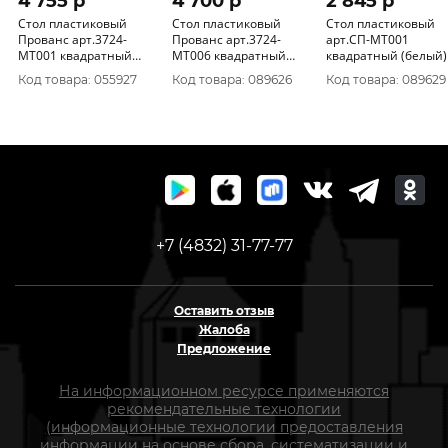
4 755 p
4 700 p
2 845 p
Стол пластиковый
Стол пластиковый
Стол пластиковый
Прованс арт.3724-
Прованс арт.3724-
арт.СП-МТ001
МТ001 квадратный
МТ006 квадратный
квадратный (белый)
(белый)
(туборг)
Код товара: 055927
Код товара: 089626
Код товара: 089629
+7 (4832) 31-77-77
Оставить отзыв
Жалоба
Предложение
На информационном ресурсе применяются
рекомендательные технологии
(информационные технологии предоставления
информации на основе сбора, систематизации и