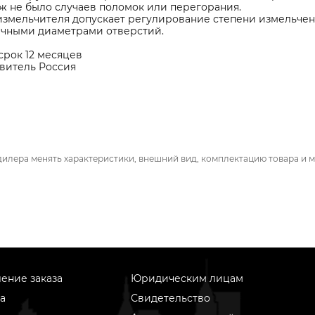
ж не было случаев поломок или перегорания.
измельчителя допускает регулирование степени измельчен
ичными диаметрами отверстий.
срок 12 месяцев
овитель Россия
дилера менять характеристики, внешний вид, комплектацию товара и м
ение заказа
Юридическим лицам
а
Свидетельство