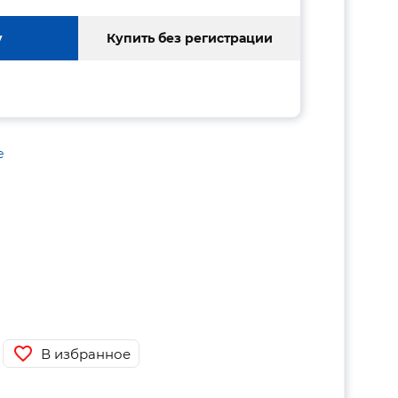
у
Купить без регистрации
е
В избранное