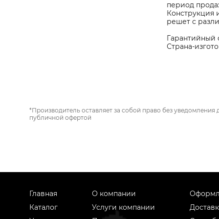
период прода
Конструкция 
решет с разл
Гарантийный 
Страна-изгот
*Производитель оставляет за собой право без уведомления 
публичной офертой
Главная
О компании
Оформл
Каталог
Услуги компании
Доставк