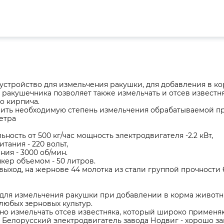
устройство для измельчения ракушки, для добавления в к
 ракушечника позволяет также измельчать и отсев известн
о кирпича.
ить необходимую степень измельчения обрабатываемой про
етра
ность от 500 кг/час мощность электродвигателя -2.2 кВт,
тания - 220 вольт,
ния - 3000 об/мин.
кер объемом - 50 литров.
ыход, на жернове 44 молотка из стали группой прочности 6
 для измельчения ракушки при добавлении в корма животн
любых зерновых культур.
но измельчать отсев известняка, который широко применя
Белорусский электродвигатель завода Нодвиг - хорошо зап