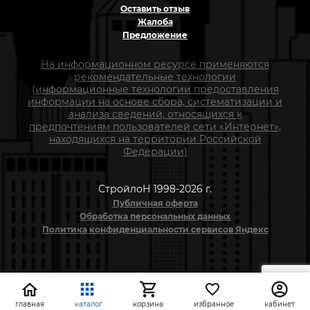
Оставить отзыв
Жалоба
Предложение
На информационном ресурсе применяются
рекомендательные технологии
(информационные технологии предоставления
информации на основе сбора, систематизации и
анализа сведений, относящихся к
предпочтениям пользователей сети «Интернет»,
находящихся на территории Российской
Федерации)
СтройлоН 1998-2026 г.
Публичная оферта
Обработка персональных данных
Политика конфиденциальности сервисов Яндекс
главная
каталог
корзина
избранное
кабинет