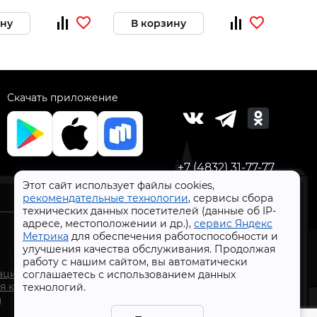
ину
В корзину
Скачать приложение
+7 (4832) 31-77-77
Этот сайт использует файлы cookies,
рекомендательные технологии
, сервисы сбора
технических данных посетителей (данные об IP-
адресе, местоположении и др.),
сервис Яндекс
Метрика
для обеспечения работоспособности и
улучшения качества обслуживания. Продолжая
работу с нашим сайтом, вы автоматически
СтройлоН 1998-2026 г.
ации
соглашаетесь с использованием данных
Публичная оферта
я к
технологий.
Обработка персональных данных
а
Политика конфиденциальности сервисов Яндекс