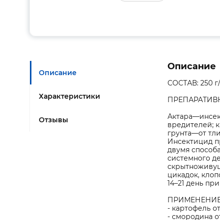
Описание
Описание
СОСТАВ: 250 г
Характеристики
ПРЕПАРАТИВН
Актара—инсек
Отзывы
вредителей; к
грунта—от тли
Инсектицид пр
двумя способ
системного д
скрытноживущи
цикадок, кло
14–21 день пр
ПРИМЕНЕНИЕ
- картофель о
- смородина о