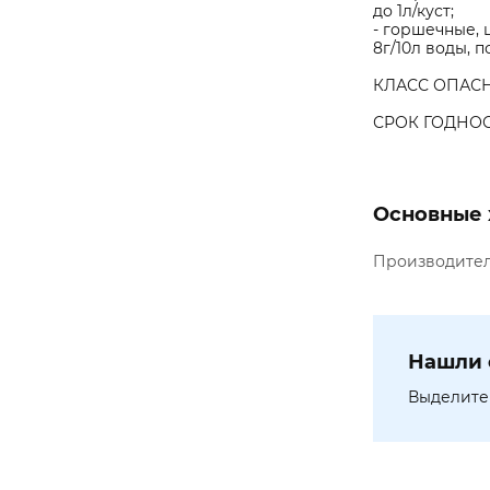
до 1л/куст;
- горшечные, 
8г/10л воды, 
КЛАСС ОПАСН
СРОК ГОДНОСТ
Основные 
Производите
Нашли 
Выделите 