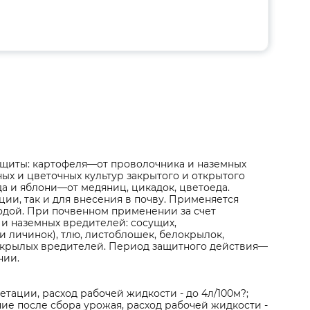
ащиты: картофеля—от проволочника и наземных
ных и цветочных культур закрытого и открытого
а и яблони—от медяниц, цикадок, цветоеда.
ии, так и для внесения в почву. Применяется
одой. При почвенном применении за счет
и наземных вредителей: сосущих,
 личинок), тлю, листоблошек, белокрылок,
уекрылых вредителей. Период защитного действия—
нии.
етации, расход рабочей жидкости - до 4л/100м?;
ние после сбора урожая, расход рабочей жидкости -