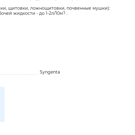
лки, щитовки, ложнощитовки, почвенные мушки):
чей жидкости - до 1-2л/10м? .
Syngenta