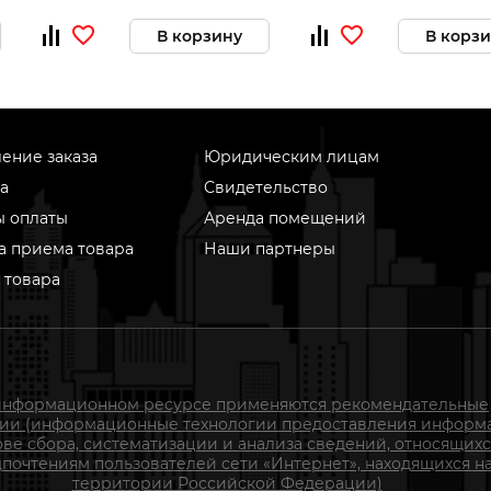
В корзину
В корз
ение заказа
Юридическим лицам
а
Свидетельство
ы оплаты
Аренда помещений
а приема товара
Наши партнеры
 товара
информационном ресурсе применяются рекомендательные
гии (информационные технологии предоставления информ
ове сбора, систематизации и анализа сведений, относящихс
почтениям пользователей сети «Интернет», находящихся н
территории Российской Федерации)