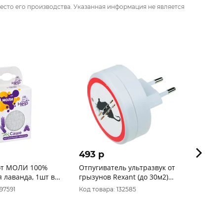
есто его производства. Указанная информация не является
493 p
25 
от МОЛИ 100%
Отпугиватель ультразвук от
 лаванда, 1шт в
грызунов Rexant (до 30м2)
Код 
6*6см (220V, 5W) 71-0028
97591
Код товара: 132585