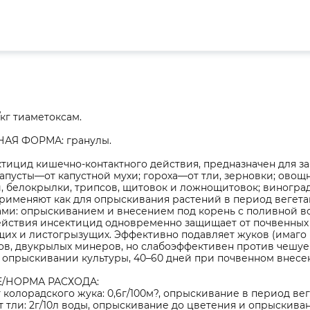
/кг тиаметоксам.
АЯ ФОРМА: гранулы.
тицид кишечно-контактного действия, предназначен для з
апусты—от капустной мухи; гороха—от тли, зерновки; овощ
, белокрылки, трипсов, щитовок и ложнощитовок; виноград
именяют как для опрыскивания растений в период вегетац
ами: опрыскиванием и внесением под корень с поливной в
ействия инсектицид одновременно защищает от почвенных 
х и листогрызущих. Эффективно подавляет жуков (имаго и
пов, двукрылых минеров, но слабоэффективен против чеш
и опрыскивании культуры, 40–60 дней при почвенном внесе
/НОРМА РАСХОДА:
т колорадского жука: 0,6г/100м?, опрыскивание в период вег
т тли: 2г/10л воды, опрыскивание до цветения и опрыскива