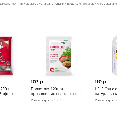
дилера менять характеристики, внешний вид, комплектацию товара и м
103 p
110 p
200 гр
Провотокс 120г от
HELP Саше 
 эффект,
проволочника на картофеле
натуральная
уп
Код товара: 071017
Код товара: 0