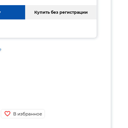
у
Купить без регистрации
е
В избранное