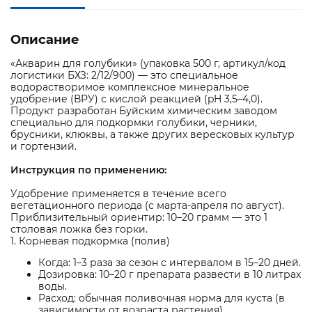
Описание
«Акварин для голубики» (упаковка 500 г, артикул/код
логистики БХЗ: 2/12/900) — это специальное
водорастворимое комплексное минеральное
удобрение (ВРУ) с кислой реакцией (pH 3,5–4,0).
Продукт разработан Буйским химическим заводом
специально для подкормки голубики, черники,
брусники, клюквы, а также других вересковых культур
и гортензий.
Инструкция по применению:
Удобрение применяется в течение всего
вегетационного периода (с марта-апреля по август).
Приблизительный ориентир: 10–20 грамм — это 1
столовая ложка без горки.
1. Корневая подкормка (полив)
Когда: 1–3 раза за сезон с интервалом в 15–20 дней.
Дозировка: 10–20 г препарата развести в 10 литрах
воды.
Расход: обычная поливочная норма для куста (в
зависимости от возраста растения).