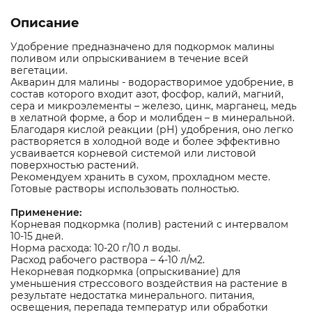
Описание
Удобрение предназначено для подкормок малины
поливом или опрыскиванием в течение всей
вегетации.
Акварин для малины - водорастворимое удобрение, в
состав которого входит азот, фосфор, калий, магний,
сера и микроэлементы – железо, цинк, марганец, медь
в хелатной форме, а бор и молибден – в минеральной.
Благодаря кислой реакции (рН) удобрения, оно легко
растворяется в холодной воде и более эффективно
усваивается корневой системой или листовой
поверхностью растений.
Рекомендуем хранить в сухом, прохладном месте.
Готовые растворы использовать полностью.
Применение:
Корневая подкормка (полив) растений с интервалом
10-15 дней.
Норма расхода: 10-20 г/10 л воды.
Расход рабочего раствора – 4-10 л/м2.
Некорневая подкормка (опрыскивание) для
уменьшения стрессового воздействия на растение в
результате недостатка минерального. питания,
освещения, перепада температур или обработки