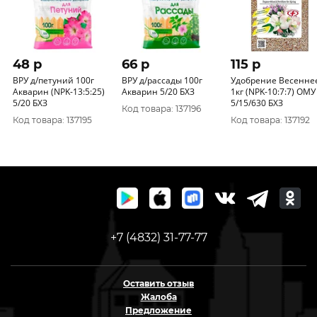
48 p
66 p
115 p
ВРУ д/петуний 100г
ВРУ д/рассады 100г
Удобрение Весенне
Акварин (NPK-13:5:25)
Акварин 5/20 БХЗ
1кг (NPK-10:7:7) ОМУ
5/20 БХЗ
5/15/630 БХЗ
Код товара: 137196
Код товара: 137195
Код товара: 137192
+7 (4832) 31-77-77
Оставить отзыв
Жалоба
Предложение