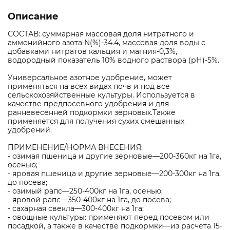
Описание
СОСТАВ: суммарная массовая доля нитратного и
аммонийного азота N(%)-34.4, массовая доля воды с
добавками нитратов кальция и магния-0,3%,
водородный показатель 10% водного раствора (рН)-5%.
Универсальное азотное удобрение, может
применяться на всех видах почв и под все
сельскохозяйственные культуры. Используется в
качестве предпосевного удобрения и для
ранневесенней подкормки зерновых.Также
применяется для получения сухих смешанных
удобрений.
ПРИМЕНЕНИЕ/НОРМА ВНЕСЕНИЯ:
- озимая пшеница и другие зерновые—200-360кг на 1га,
осенью;
- яровая пшеница и другие зерновые—200-300кг на 1га,
до посева;
- озимый рапс—250-400кг на 1га, осенью;
- яровой рапс—350-400кг на 1га, до посева;
- сахарная свекла—300-400кг на 1га;
- овощные культуры: применяют перед посевом или
посадкой, а также в качестве подкормки—из расчета 15-