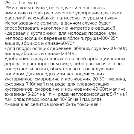
25г на 1кв. метр;
!!!Ни в коем случае, не следует использовать
аммиачную селитру в качестве удобрения для таких
растений, как: кабачки, патиссоны, огурцы и тыкву.
Использование селитры в данном случае будет
способствовать накоплению нитратов в овощах!!!
- деревья и кустарники: для молодых посадок или
неплодоносящих деревьев: яблоня, груша–100-125г;
вишня, абрикос и слива–60-70г;
- для плодоносящих деревьев: яблоня, груша–200-250г;
вишня, абрикос и слива–12-140г;
Удобрение следует вносить по всей проекции кроны
дерева, в растворенном виде, либо рассыпая его по
поверхности почвы, обязательно с последующим
поливом. Для молодых или неплодоносящих
кустарников: смородина и крыжовник–20-30г; малина,
ежевика–7-10г на 1 п.м. ряда; для плодоносящих
кустарников: смородина и крыжовник–40-60г; малина,
ежевика–15-20г на 1 п.м. ряда; неплодоносящая: 5-7г на 1
п.м. ряда; плодоносящая: 10-15г на 1 п.м. ряда.
Аммиачная селитра может быть токсична!!!