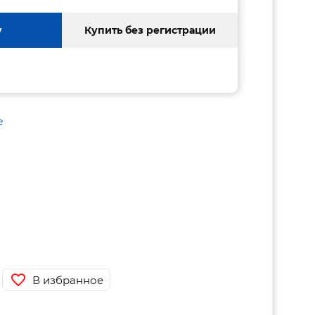
у
Купить без регистрации
е
В избранное