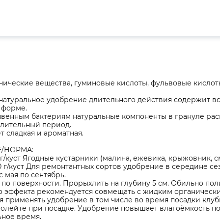
нические вещества, гуминовые кислоты, фульвовые кислот
натуральное удобрение длительного действия содержит в
 форме.
чвенным бактериям натуральные компоненты в грануле рас
длительный период.
т сладкая и ароматная.
/НОРМА:
 г/куст Ягодные кустарники (малина, ежевика, крыжовник, см
0 г/куст Для ремонтантных сортов удобрение в середине се
 мая по сентябрь.
по поверхности. Прорыхлить на глубину 5 см. Обильно пол
о эффекта рекомендуется совмещать с жидким органически
 применять удобрение в том числе во время посадки клубн
полейте при посадке. Удобрение повышает влагоёмкость п
ное время.