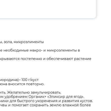
ы, зола, микроэлименты
се необходимые макро- и микроэлементы в
крываются постепенно и обеспечивают растение
ородина)– 100 г/куст
зона вносится повторно.
ить. Желательно замульчировать.
м удобрением Органик+ «Эликсир для ягод».
ики для быстрого укоренения и развития кустов.
очвы и помогает сохранить землю влажной более