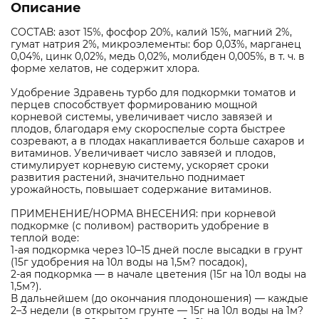
Описание
СОСТАВ: азот 15%, фосфор 20%, калий 15%, магний 2%,
гумат натрия 2%, микроэлементы: бор 0,03%, марганец
0,04%, цинк 0,02%, медь 0,02%, молибден 0,005%, в т. ч. в
форме хелатов, не содержит хлора.
Удобрение Здравень турбо для подкормки томатов и
перцев способствует формированию мощной
корневой системы, увеличивает число завязей и
плодов, благодаря ему скороспелые сорта быстрее
созревают, а в плодах накапливается больше сахаров и
витаминов. Увеличивает число завязей и плодов,
стимулирует корневую систему, ускоряет сроки
развития растений, значительно поднимает
урожайность, повышает содержание витаминов.
ПРИМЕНЕНИЕ/НОРМА ВНЕСЕНИЯ: при корневой
подкормке (с поливом) растворить удобрение в
теплой воде:
1-ая подкормка через 10–15 дней после высадки в грунт
(15г удобрения на 10л воды на 1,5м? посадок),
2-ая подкормка — в начале цветения (15г на 10л воды на
1,5м?).
В дальнейшем (до окончания плодоношения) — каждые
2–3 недели (в открытом грунте — 15г на 10л воды на 1м?