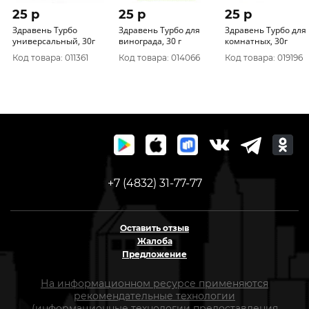
25 p
25 p
25 p
Здравень Турбо
Здравень Турбо для
Здравень Турбо для
универсальный, 30г
винограда, 30 г
комнатных, 30г
Код товара: 011361
Код товара: 014066
Код товара: 019196
+7 (4832) 31-77-77
Оставить отзыв
Жалоба
Предложение
На информационном ресурсе применяются
рекомендательные технологии
(информационные технологии предоставления