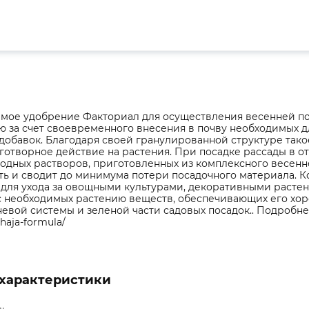
мое удобрение Факториал для осуществления весенней по
ю за счет своевременного внесения в почву необходимых 
добавок. Благодаря своей гранулированной структуре тако
готворное действие на растения. При посадке рассады в 
водных растворов, приготовленных из комплексного весен
ь и сводит до минимума потери посадочного материала. 
 для ухода за овощными культурами, декоративными растен
с необходимых растению веществ, обеспечивающих его хоро
вой системы и зеленой части садовых посадок.. Подробнее: ht
haja-formula/
характеристики