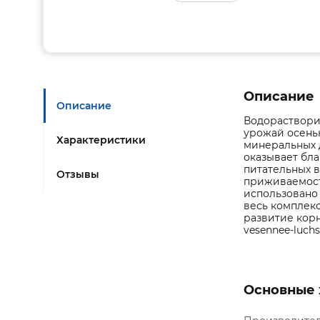
Описание
Описание
Водораствори
урожай осень
Характеристики
минеральных 
оказывает бла
питательных 
Отзывы
приживаемост
использовано
весь комплек
развитие корне
vesennee-luchs
Основные 