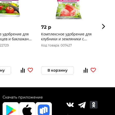
72 p
69 p
е удобрение для
Комплексное удобрение для
Компл
рцев и баклажанов
клубники и земляники с
плодовых деревье
ентами (1 кг)
микроэлементами (1 кг) AGRO
куста
022729
Код товара: 007427
Код то
микро
AGRO
ину
В корзину
В 
Скачать приложение