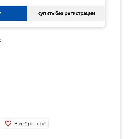
у
Купить без регистрации
е
В избранное