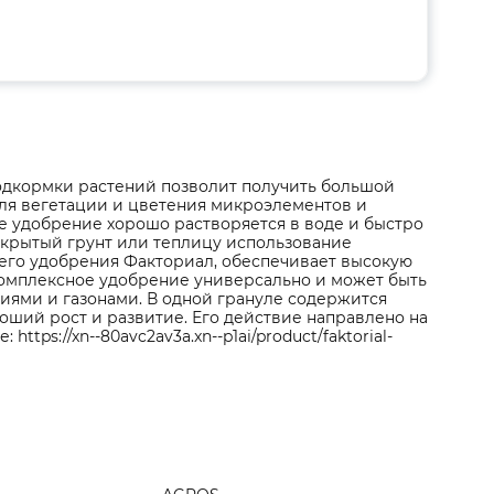
дкормки растений позволит получить большой
для вегетации и цветения микроэлементов и
е удобрение хорошо растворяется в воде и быстро
открытый грунт или теплицу использование
него удобрения Факториал, обеспечивает высокую
Комплексное удобрение универсально и может быть
иями и газонами. В одной грануле содержится
ший рост и развитие. Его действие направлено на
tps://xn--80avc2av3a.xn--p1ai/product/faktorial-