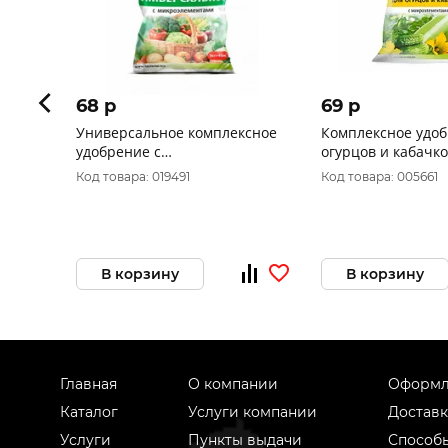
68 p
69 p
Универсальное комплексное
Комплексное удоб
удобрение с
огурцов и кабачко
микроэлементами (1 кг)
микроэлементами (
Код товара: 019491
Код товара: 005661
AGROS
AGROS
В корзину
В корзину
Главная
О компании
Оформл
Каталог
Услуги компании
Доставк
Услуги
Пункты выдачи
Способ