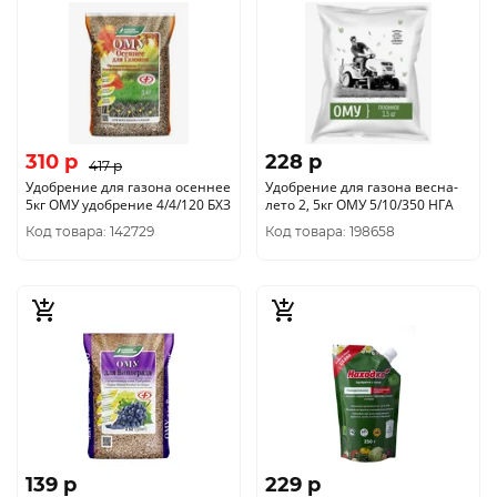
310 p
228 p
417 p
Удобрение для газона осеннее
Удобрение для газона весна-
5кг ОМУ удобрение 4/4/120 БХЗ
лето 2, 5кг ОМУ 5/10/350 НГА
Код товара: 142729
Код товара: 198658
139 p
229 p