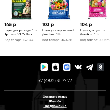
145 p
103 p
104 p
Грунт для рассады 10л
Грунт универсальный
Грунт для цветов
Крепыш 5/175 Фаско
Дачаtime 10л
Дачаtime 10л
Код товара: 137044
Код товара: 040258
Код товара: 009673
+7 (4832) 31-77-77
Оставить отзыв
Жалоба
Предложение