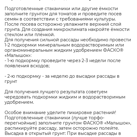
Подготовленные стаканчики или другие ёмкости
заполните грунтом для томатов и проведите посев
семян в соответствии с требованиями культуры.
После посева осторожно увлажните верхний слой
грунта. Для создания микроклимата накройте ёмкости
стеклом или плёнкой.
Для получения сильной рассады необходимо провести
1-2 подкормки минеральным водорастворимым или
органоминеральным жидким удобрением ФАСКО®
«Малышок»:
- 1-ю подкормку проведите через 2-3 недели после
появления всходов;
- 2-ю подкормку - за неделю до высадки рассады в
грунт
Для получения лучшего результата советуем
чередовать подкормки жидким и водорастворимым
удобрением.
Особое внимание уделите пикировке растений!
Подготовленные стаканчики (лучше торфо-
перегнойные) заполните грунтом ФАСКО® «Малышок»,
распикируйте рассаду, затем осторожно полейте.
Высадка в открытый грунт: При высадке рассады в