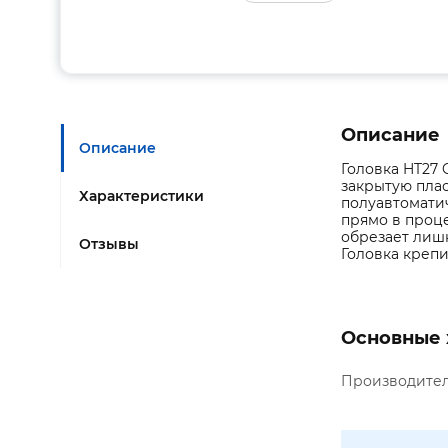
Описание
Описание
Головка HT27 
закрытую плас
Характеристики
полуавтоматич
прямо в проце
обрезает лишн
Отзывы
Головка креп
Основные 
Производите