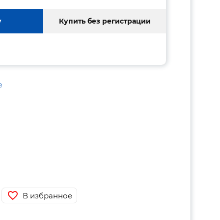
у
Купить без регистрации
е
В избранное