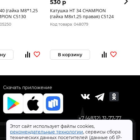
530 p
470 
40 (гайка М8*1,25
Катушка HT 34 CHAMPION
Катуш
MPION C5130
(гайка М8х1,25 правая) C5124
(гайка
261,Т
005250
Код товара: 048079
Код то
ину
В корзину
В 
Скачать приложение
+7 (4832) 31-77-77
Этот сайт использует файлы cookies,
рекомендательные технологии
, сервисы сбора
технических данных посетителей (данные об IP-