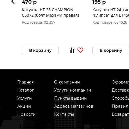
470 p
195 p
Катушка HT 28 CHAMPION
Катушка HT 24 ти
C5072 (болт М6х1мм правая)
"клипса" для ЕТ45
CHAMPION
Код товара: 021397
Код товара: 034526
В корзину
В корзину
Главная
О компании
Оформл
Каталог
Услуги компании
Доставк
Услуги
Пункты выдачи
Способ
Акции
Адреса магазинов
Правил
Новости
Контакты
Возврат