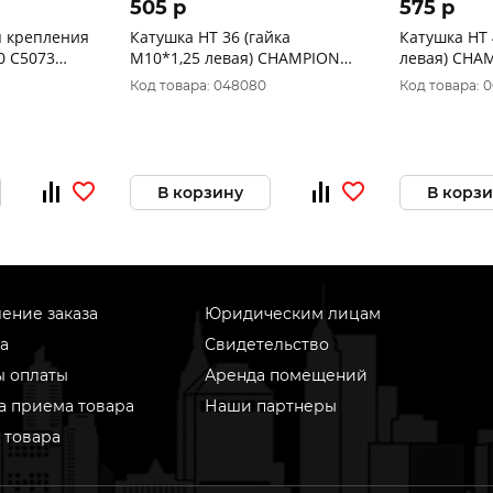
505 p
575 p
п крепления
Катушка HT 36 (гайка
Катушка HT 
0 C5073
М10*1,25 левая) CHAMPION
левая) CHA
С5126
Код товара: 048080
Код товара: 
В корзину
В корз
ение заказа
Юридическим лицам
а
Свидетельство
ы оплаты
Аренда помещений
а приема товара
Наши партнеры
 товара