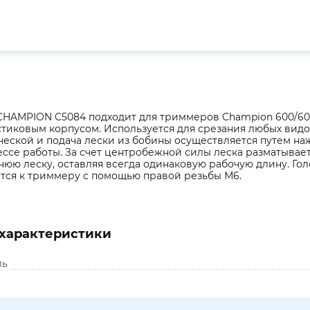
CHAMPION C5084 подходит для триммеров Champion 600/600
тиковым корпусом. Используется для срезания любых видо
еской и подача лески из бобины осуществляется путем на
ссе работы. За счет центробежной силы леска разматывает
юю леску, оставляя всегда одинаковую рабочую длину. Гол
ится к триммеру с помощью правой резьбы М6.
характеристики
ль