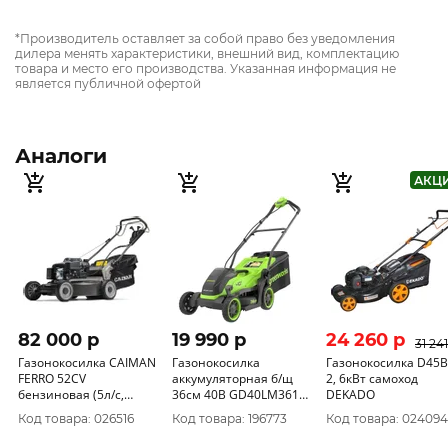
*Производитель оставляет за собой право без уведомления
дилера менять характеристики, внешний вид, комплектацию
товара и место его производства. Указанная информация не
является публичной офертой
Аналоги
АКЦ
82 000 p
19 990 p
24 260 p
31 241
Газонокосилка CAIMAN
Газонокосилка
Газонокосилка D45
FERRO 52CV
аккумуляторная б/щ
2, 6кВт самоход
бензиновая (5л/с,
36см 40В GD40LM361
DEKADO
50см, высота
(без АКБ и ЗУ)2520807
Код товара: 026516
Код товара: 196773
Код товара: 024094
скашивания 20-70мм)
FERRO52CV