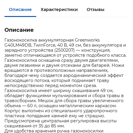
Описание
Характеристики
Отзывы
Описание
Газонокосилка аккумуляторная Greenworks
G40LM49DB, TwinForce, 40 В, 49 см, без аккумулятора и
зарядного устройства (2500207) — конструкция,
заметно отличающаяся от устройств подобного класса.
Газонокосилка оснащена сразу двумя двигателями,
двумя лезвиями и двумя отсеками для батарей. Ножи
вращаются в противоположных направлениях,
благодаря чему создается аэродинамический эффект
восходящего потока, который поднимает траву
непосредственно перед моментом среза.
Газонокосилка имеет ширину скашивания 49 см,
обладает функциями мульчирования и сбора травы в
травосборник. Мешок для сбора травы увеличенного
объема — 60 л, оснащен металлическим каркасом.
Корпус выполнен из специального ударопрочного
пластика: попадание камней ему не страшно.
Предусмотрена центральная регулировка высоты
скашивания от 35 до 85 мм.
Для удобства хранения ручка газонокосилки