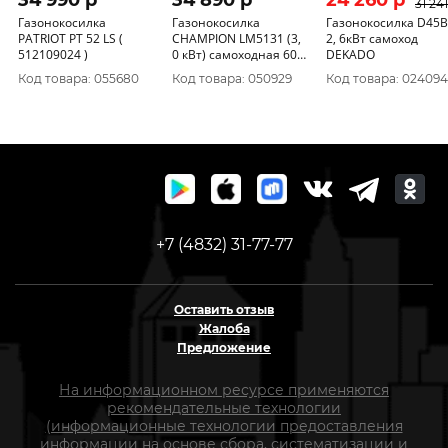
34 990 p
34 890 p
24 260 p
31 241
Газонокосилка
Газонокосилка
Газонокосилка D45
PATRIOT PT 52 LS (
CHAMPION LM5131 (3,
2, 6кВт самоход
512109024 )
0 кВт) самоходная 60л.
DEKADO
50см.
Код товара: 055680
Код товара: 050929
Код товара: 024094
+7 (4832) 31-77-77
Оставить отзыв
Жалоба
Предложение
На информационном ресурсе применяются
рекомендательные технологии
(информационные технологии предоставления
информации на основе сбора, систематизации и