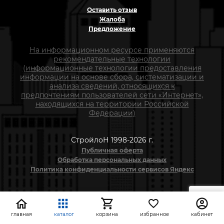
Оставить отзыв
Жалоба
Предложение
На информационном ресурсе применяются
рекомендательные технологии
(информационные технологии предоставления
информации на основе сбора, систематизации и
анализа сведений, относящихся к
предпочтениям пользователей сети «Интернет»,
находящихся на территории Российской
Федерации)
СтройлоН 1998-2026 г.
Публичная оферта
Обработка персональных данных
Политика конфиденциальности сервисов Яндекс
главная
каталог
корзина
избранное
кабинет