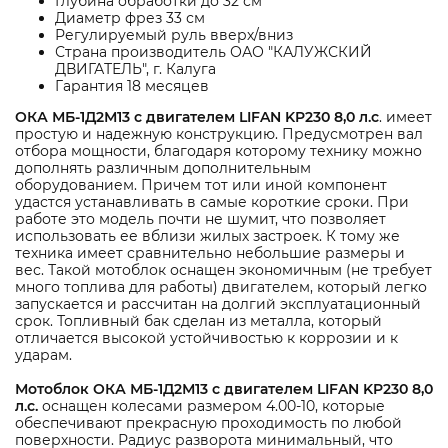
Глубина обработки до 32 см
Диаметр фрез 33 см
Регулируемый руль вверх/вниз
Страна производитель ОАО "КАЛУЖСКИЙ
ДВИГАТЕЛЬ", г. Калуга
Гарантия 18 месяцев
ОКА МБ-1Д2М13 с двигателем LIFAN KP230 8,0 л.с
. имеет
простую и надежную конструкцию. Предусмотрен вал
отбора мощности, благодаря которому технику можно
дополнять различным дополнительным
оборудованием. Причем тот или иной компонент
удастся устанавливать в самые короткие сроки. При
работе это модель почти не шумит, что позволяет
использовать ее вблизи жилых застроек. К тому же
техника имеет сравнительно небольшие размеры и
вес. Такой мотоблок оснащен экономичным (не требует
много топлива для работы) двигателем, который легко
запускается и рассчитан на долгий эксплуатационный
срок. Топливный бак сделан из металла, который
отличается высокой устойчивостью к коррозии и к
ударам.
Мотоблок ОКА МБ-1Д2М13 с двигателем LIFAN KP230 8,0
л.с.
оснащен колесами размером 4.00-10, которые
обеспечивают прекрасную проходимость по любой
поверхности. Радиус разворота минимальный, что