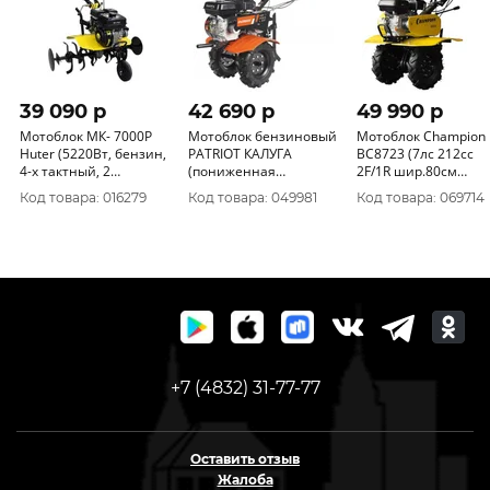
39 090 p
42 690 p
49 990 p
Мотоблок МК- 7000Р
Мотоблок бензиновый
Мотоблок Champion
Huter (5220Вт, бензин,
PATRIOT КАЛУГА
ВC8723 (7лс 212сс
4-х тактный, 2
(пониженная
2F/1R шир.80см
вперед/1 назад) 70/5/2
4вперед/2назад)
глуб.30см 3, 6л 75кг,
Код товара: 016279
Код товара: 049981
Код товара: 069714
колеса P4.00-8D-1
колеса), CHAMPION
(440107010)
+7 (4832) 31-77-77
Оставить отзыв
Жалоба