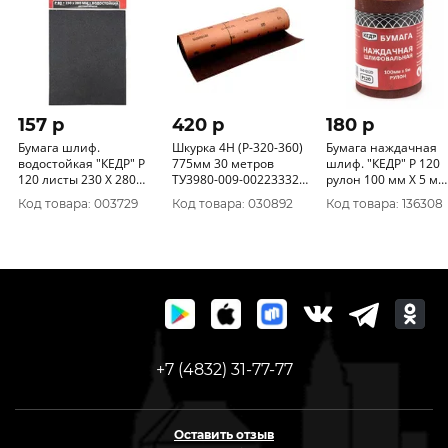
157 p
420 p
180 p
Бумага шлиф.
Шкурка 4Н (Р-320-360)
Бумага наждачная
водостойкая "КЕДР" P
775мм 30 метров
шлиф. "КЕДР" P 120
120 листы 230 Х 280
ТУ3980-009-00223332-
рулон 100 мм Х 5 м
мм пачка 10 шт 061-
2003 водостойкая
140-0120
Код товара: 003729
Код товара: 030892
Код товара: 136308
0120
960000011679
+7 (4832) 31-77-77
Оставить отзыв