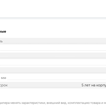
ные
ль
, мм
срок
5 лет на корп
дилера менять характеристики, внешний вид, комплектацию товара и м