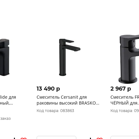
13 490 p
2 967 p
lide для
Смеситель Cersanit для
Смеситель FR
ный,
раковины высокий BRASKO
ЧЁРНЫЙ для
BLACK 63111 однорычажный
умывальника
Код товара: 083863
Код товара: 0
черный клик клак
латунный ко
 заказ