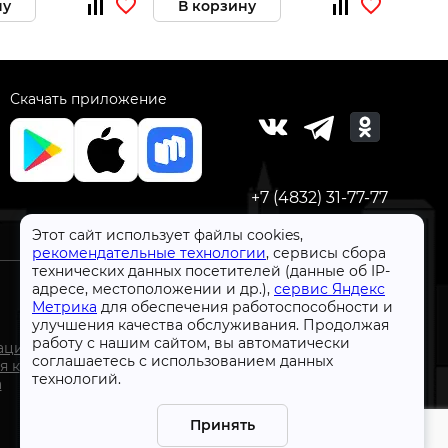
ну
В корзину
За
Скачать приложение
+7 (4832) 31-77-77
Этот сайт использует файлы cookies,
рекомендательные технологии
, сервисы сбора
технических данных посетителей (данные об IP-
адресе, местоположении и др.),
сервис Яндекс
Метрика
для обеспечения работоспособности и
улучшения качества обслуживания. Продолжая
СтройлоН 1998-2026 г.
работу с нашим сайтом, вы автоматически
ации
Публичная оферта
соглашаетесь с использованием данных
я к
Обработка персональных данных
технологий.
а
Политика конфиденциальности сервисов Яндекс
Принять