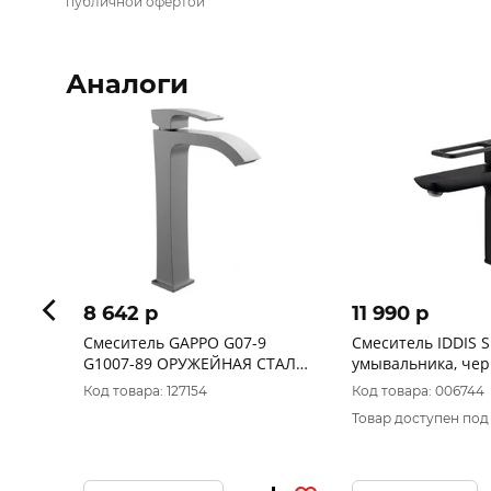
публичной офертой
Аналоги
8 642 p
11 990 p
Смеситель GAPPO G07-9
Смеситель IDDIS S
G1007-89 ОРУЖЕЙНАЯ СТАЛЬ
умывальника, чер
высокий для
SLIBL00i01
Код товара: 127154
Код товара: 006744
умывальника,латунный
Товар доступен под
корпус