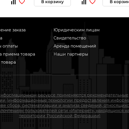
В корзину
В корзи
ение заказа
Юридическим лицам
а
Свидетельство
ы оплаты
Аренда помещений
а приема товара
Наши партнеры
 товара
информационном ресурсе применяются рекомендательные
гии (информационные технологии предоставления информ
ове сбора, систематизации и анализа сведений, относящихс
почтениям пользователей сети «Интернет», находящихся н
территории Российской Федерации)