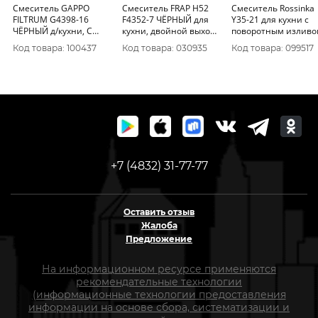
Смеситель GAPPO
Смеситель FRAP H52
Смеситель Rossinka
FILTRUM G4398-16
F4352-7 ЧЁРНЫЙ для
Y35-21 для кухни с
ЧЁРНЫЙ д/кухни, С
кухни, двойной выход
поворотным изливо
ГИБКИМ ИЗЛИВОМ,
КРАН/ФИЛЬТР,
250 мм Акция
Код товара: 100437
Код товара: 030935
Код товара: 099517
двойной выход КРАН/
латунный корпус
ФИЛЬТР
+7 (4832) 31-77-77
Оставить отзыв
Жалоба
Предложение
На информационном ресурсе применяются
рекомендательные технологии
(информационные технологии предоставления
информации на основе сбора, систематизации и