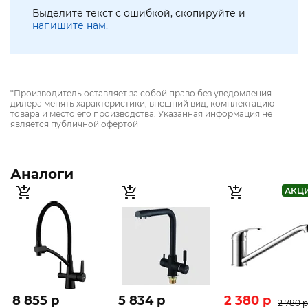
Выделите текст с ошибкой, скопируйте и
напишите нам.
*Производитель оставляет за собой право без уведомления
дилера менять характеристики, внешний вид, комплектацию
товара и место его производства. Указанная информация не
является публичной офертой
Аналоги
АКЦ
8 855 p
5 834 p
2 380 p
2 780 p