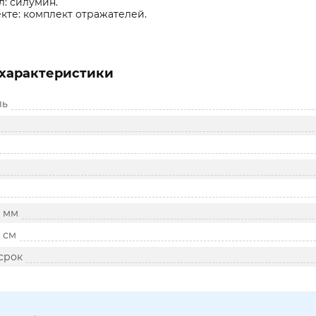
: силумин.
кте: комплект отражателей.
характеристики
ль
, мм
 см
срок