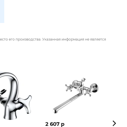
есто его производства. Указанная информация не является
2 607 p
1 551