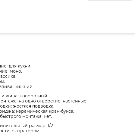
ие: для кухни.
ие: моно.
лассика.
ом.
злива: нижний.
 излива: поворотный.
онтажа: на одно отверстие, настенные.
одки: жесткая подводка.
риджа: керамическая кран-букса.
быстрого монтажа: нет.
инительный размер: 1/2
сти: с аэратором.