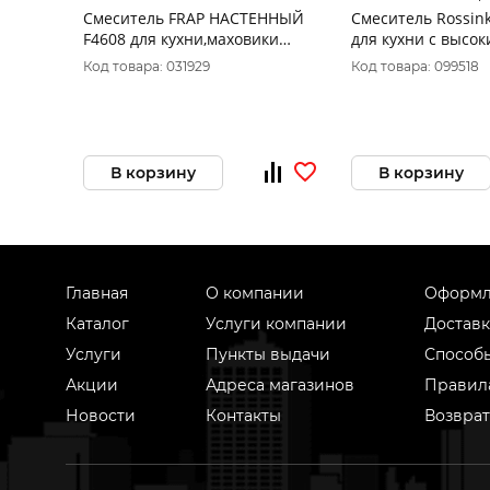
Смеситель FRAP НАСТЕННЫЙ
Смеситель Rossink
F4608 для кухни,маховики
для кухни с высо
крест,ИЗЛИВ 20см. СНИЗУ,
поворотным изли
Код товара: 031929
Код товара: 099518
силуминовый корпус
Акция
В корзину
В корзину
Главная
О компании
Оформл
Каталог
Услуги компании
Доставк
Услуги
Пункты выдачи
Способ
Акции
Адреса магазинов
Правил
Новости
Контакты
Возврат