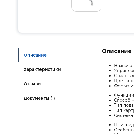
Описание
Описание
Назначен
Характеристики
Управлен
Стиль: к
Цвет: хр
Отзывы
Форма и
Функции
Документы (1)
Способ м
Тип подв
Тип карт
Система 
Присоед
Особенно