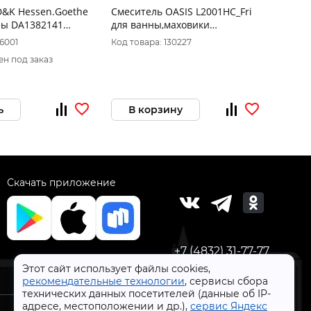
D&K Hessen.Goethe
Смеситель OASIS L2001НС_Fri
Смеси
2141
для ванны,маховики
для к
крест,плоский излив
треуг
16001
Код товара: 130227
Код то
35см,латунный,
шпиль
ен под заказ
ь
В корзину
В 
Скачать приложение
+7 (4832) 31-77-77
Этот сайт использует файлы cookies,
рекомендательные технологии
, сервисы сбора
технических данных посетителей (данные об IP-
адресе, местоположении и др.),
сервис Яндекс