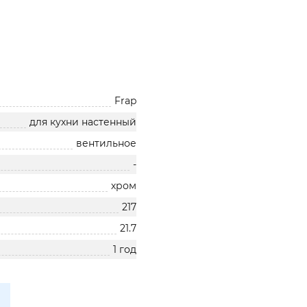
Frap
для кухни настенный
вентильное
-
хром
217
21.7
1 год