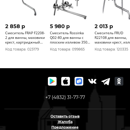
2 858 p
5 980 p
2 013 p
Смеситель FRAP F2208-
Смеситель Rossinka
Смеситель FRUD
2 для ванны, маховики
Q02-80 для ванны с
R22108 для ванны,
крест, картриджный
плоским изливом 350
маховики крест, из
дивестор, латунный
мм, хром Акция
7130S, силуминовый
Код товара: 023179
Код товара: 099865
Код товара: 120335
корпус
корпус
+7 (4832) 31-77-77
Оставить отзыв
Жалоба
Предложение