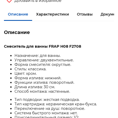
Добавить в избранное
Описание
Характеристики
Отзывы
Документ
Описание
Смеситель для ванны FRAP H08 F2708
Назначение: для ванны.
Управление: двухвентильные.
Форма смесителя: округлые.
Стиль: классика.
Цвет: хром.
Форма излива: нижний.
Функции излива: поворотный.
Длина излива: 30 см.
Способ монтажа: настенные.
Тип подводки: жесткая подводка.
Тип картриджа: керамическая кран-букса.
Переключение на душ: поворотное.
Система быстрого монтажа: нет.
Присоединительный размер: 1/2