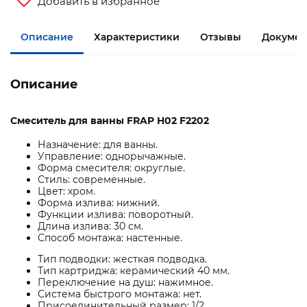
Добавить в избранное
Описание
Характеристики
Отзывы
Документ
Описание
Смеситель для ванны FRAP H02 F2202
Назначение: для ванны.
Управление: однорычажные.
Форма смесителя: округлые.
Стиль: современные.
Цвет: хром.
Форма излива: нижний.
Функции излива: поворотный.
Длина излива: 30 см.
Способ монтажа: настенные.
Тип подводки: жесткая подводка.
Тип картриджа: керамический 40 мм.
Переключение на душ: нажимное.
Система быстрого монтажа: нет.
Присоединительный размер: 1/2