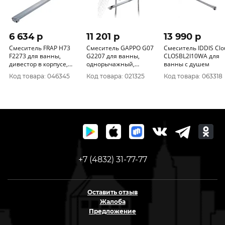
6 634 p
11 201 p
13 990 p
Смеситель FRAP H73
Смеситель GAPPO G07
Смеситель IDDIS Clo
F2273 для ванны,
G2207 для ванны,
CLOSBL2I10WA для
дивестор в корпусе,
однорычажный,
ванны с душем
однорычажный,
дивестор в корпусе,
Код товара: 046345
Код товара: 021325
Код товара: 063318
латунный корпус
латунный корпус
+7 (4832) 31-77-77
Оставить отзыв
Жалоба
Предложение