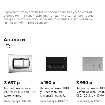
*Производитель оставляет за собой право без уведомления
дилера менять характеристики, внешний вид, комплектацию
товара и место его производства. Указанная информация не
является публичной офертой
Аналоги
3 637 p
4 190 p
3 990 p
Кнопка смыва Roca
Клавиша смыва IDDIS
Клавиша смыва IDD
ACTIVE PL 62B для ПЭК,
универсальная,
матовый хром, Unifix,
хром глянец
матовый черный,
080, IDDIS, UNI80M
Unifix, 071 UNI71MBi7
Код товара: 102791
Код товара: 010727
Код товара: 097236