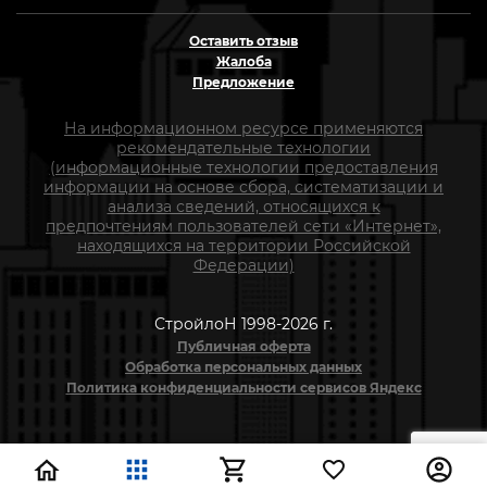
Оставить отзыв
Жалоба
Предложение
На информационном ресурсе применяются
рекомендательные технологии
(информационные технологии предоставления
информации на основе сбора, систематизации и
анализа сведений, относящихся к
предпочтениям пользователей сети «Интернет»,
находящихся на территории Российской
Федерации)
СтройлоН 1998-2026 г.
Публичная оферта
Обработка персональных данных
Политика конфиденциальности сервисов Яндекс