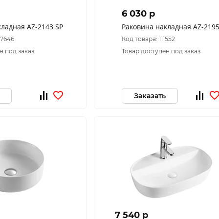
6 030 p
кладная AZ-2143 SP
Раковина накладная AZ-219
97646
Код товара: 111552
н под заказ
Товар доступен под заказ
Заказать
7 540 p