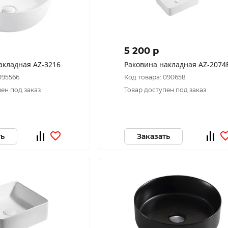
5 200 p
акладная AZ-3216
Раковина накладная AZ-2074
095566
Код товара: 090658
ен под заказ
Товар доступен под заказ
ть
Заказать