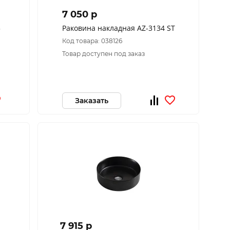
7 050 p
5
Раковина накладная AZ-3134 ST
Код товара: 038126
Товар доступен под заказ
Заказать
7 915 p