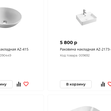
5 800 p
накладная AZ-415
Раковина накладная AZ-2173-
 090449
Код товара: 009692
зину
В корзину