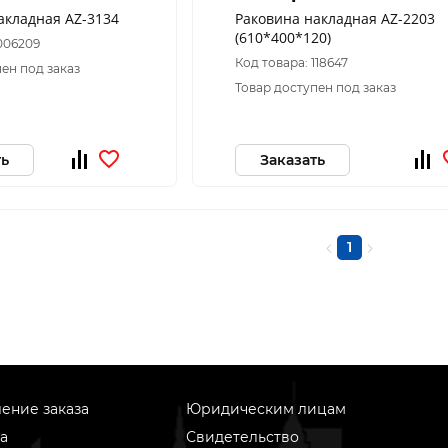
акладная AZ-3134
Раковина накладная AZ-2203
(610*400*120)
006209
Код товара: 118647
ен под заказ
Товар доступен под заказ
ть
Заказать
1
ение заказа
Юридическим лицам
а
Свидетельство