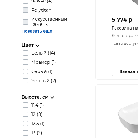
Фаянс (4)
Polytitan
Искусственный
5 774 p
камень
Раковина н
Показать еще
Код товара: 
Товар доступ
Цвет
Белый (14)
Мрамор (1)
Серый (1)
Заказат
Черный (2)
Высота, см
11,4 (1)
12 (8)
12.5 (1)
13 (2)