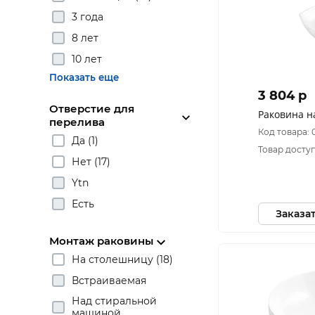
3 года
8 лет
10 лет
Показать еще
3 804 p
Отверстие для
Раковина н
перелива
Код товара: 
Да (1)
Товар доступ
Нет (17)
Ytn
Есть
Заказа
Монтаж раковины
На столешницу (18)
Встраиваемая
Над стиральной
машиной