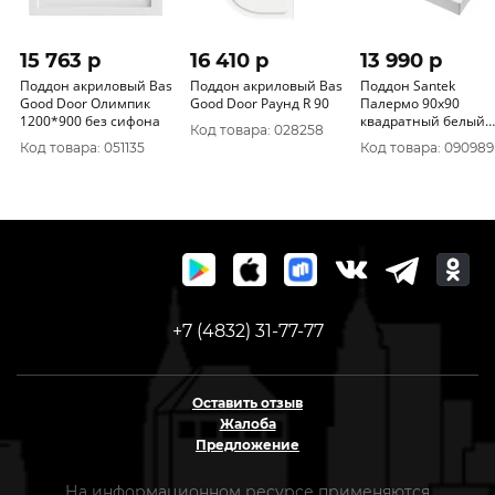
15 763 p
16 410 p
13 990 p
Поддон акриловый Bas
Поддон акриловый Bas
Поддон Santek
Good Door Олимпик
Good Door Раунд R 90
Палермо 90х90
1200*900 без сифона
квадратный белый
Код товара: 028258
1WH302476
Код товара: 051135
Код товара: 090989
+7 (4832) 31-77-77
Оставить отзыв
Жалоба
Предложение
На информационном ресурсе применяются