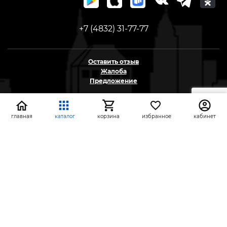
+7 (4832) 31-77-77
Оставить отзыв
Жалоба
Предложение
На информационном ресурсе применяются
рекомендательные технологии
главная
каталог
корзина
избранное
кабинет
(информационные технологии предоставления
информации на основе сбора, систематизации и
анализа сведений, относящихся к
предпочтениям пользователей сети «Интернет»,
находящихся на территории Российской
Федерации)
СтройлоН 1998-2026 г.
Публичная оферта
Обработка персональных данных
Политика конфиденциальности сервисов Яндекс