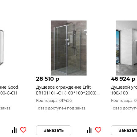
28 510 p
46 924 p
ние Good
Душевое ограждение Erlit
Душевой уг
100-C-CH
ER10110Н-C1 (100*100*2000)
100х100
прямоугольное
Код товара: 017456
Код товара: 
 заказ
Товар доступен под заказ
Товар доступ
Заказать
Заказат