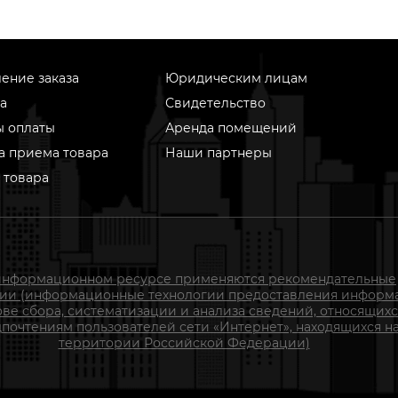
ение заказа
Юридическим лицам
а
Свидетельство
ы оплаты
Аренда помещений
а приема товара
Наши партнеры
 товара
информационном ресурсе применяются рекомендательные
гии (информационные технологии предоставления информ
ове сбора, систематизации и анализа сведений, относящихс
почтениям пользователей сети «Интернет», находящихся н
территории Российской Федерации)