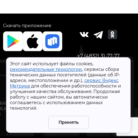
Скачать приложение
+7 (4832) 31-77-77
Этот сайт использует файлы cookies,
рекомендательные технологии
, сервисы сбора
технических данных посетителей (данные об IP-
адресе, местоположении и др.),
сервис Яндекс
Метрика
для обеспечения работоспособности и
улучшения качества обслуживания. Продолжая
работу с нашим сайтом, вы автоматически
СтройлоН 1998-2026 г.
ации
соглашаетесь с использованием данных
Публичная оферта
я к
технологий.
Обработка персональных данных
а
Политика конфиденциальности сервисов Яндекс
Принять