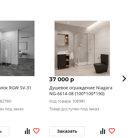
37 000 p
57 1
олок RGW SV-31
Душевое ограждение Niagara
Душев
NG-6614-08 (100*100*190)
Cube 
прозр
082780
Код товара: 108981
Код то
ен под заказ
Товар доступен под заказ
Товар 
ь
Заказать
За