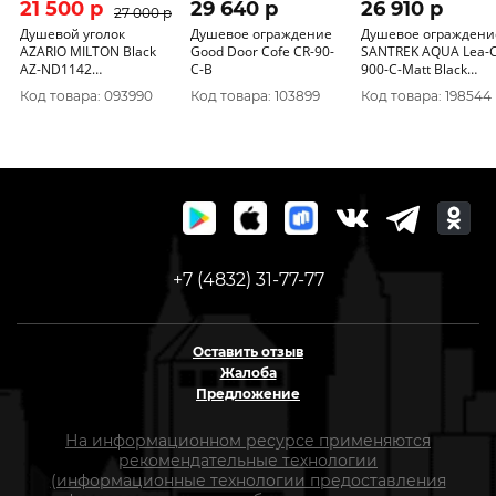
21 500 p
29 640 p
26 910 p
27 000 p
Душевой уголок
Душевое ограждение
Душевое ограждени
AZARIO MILTON Black
Good Door Cofe CR-90-
SANTREK AQUA Lea-C
AZ-ND1142
C-B
900-C-Matt Black
900*900*2000
900*900*1850 Г-обр.
Код товара: 093990
Код товара: 103899
Код товара: 198544
стекло Прозр 5мм,
+7 (4832) 31-77-77
Оставить отзыв
Жалоба
Предложение
На информационном ресурсе применяются
рекомендательные технологии
(информационные технологии предоставления