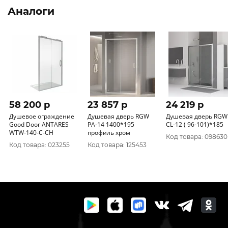
Аналоги
58 200 p
23 857 p
24 219 p
Душевое ограждение
Душевая дверь RGW
Душевая дверь RGW
Good Door ANTARES
PA-14 1400*195
CL-12 ( 96-101)*185
WTW-140-C-CH
профиль хром
Код товара: 098630
Код товара: 023255
Код товара: 125453