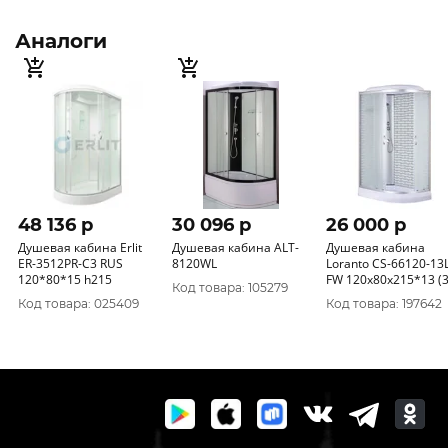
Аналоги
48 136 p
30 096 p
26 000 p
Душевая кабина Erlit
Душевая кабина ALT-
Душевая кабина
ER-3512PR-С3 RUS
8120WL
Loranto CS-66120-13
120*80*15 h215
FW 120х80х215*13 (3
Код товара: 105279
упаковки)
Код товара: 025409
Код товара: 197642