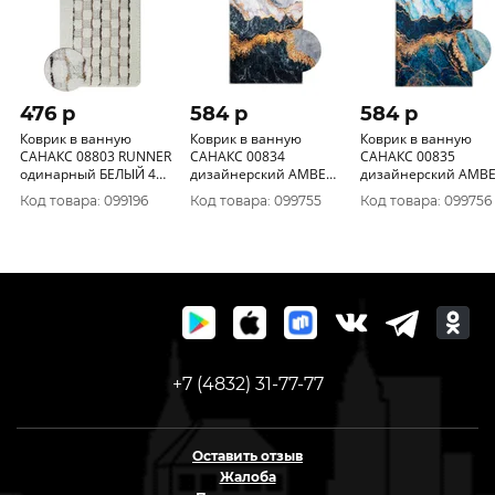
476 p
584 p
584 p
Коврик в ванную
Коврик в ванную
Коврик в ванную
САНАКС 08803 RUNNER
САНАКС 00834
САНАКС 00835
одинарный БЕЛЫЙ 400
дизайнерский AMBER
дизайнерский AMB
х 600 мм 100%
A 140 одинарный 550 х
A 143 одинарный 550 х
Код товара: 099196
Код товара: 099755
Код товара: 099756
полиэстер
900 мм
900 мм
+7 (4832) 31-77-77
Оставить отзыв
Жалоба