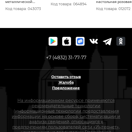
металлической
настольная розовая
Код товара: 064894
мыльницы FRAP
FRAP
Код товара: 043073
Код товара: 012072
+7 (4832) 31-77-77
Оставить отзыв
Жалоба
Предложение
На информационном ресурсе применяются
рекомендательные технологии
(информационные технологии предоставления
информации на основе сбора, систематизации и
анализа сведений, относящихся к
предпочтениям пользователей сети «Интернет»,