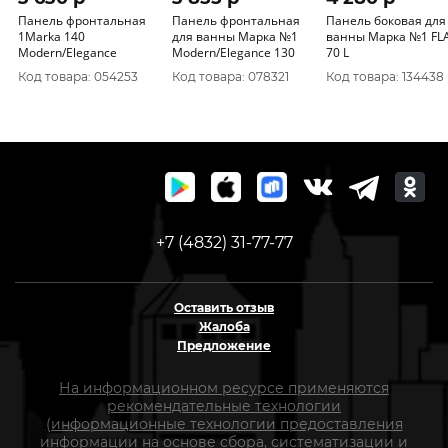
Панель фронтальная
Панель фронтальная
Панель боковая для
1Marka 140
для ванны Марка №1
ванны Марка №1 FL
Modern/Elegance
Modern/Elegance 130
70 L
Код товара: 054253
Код товара: 078321
Код товара: 134438
+7 (4832) 31-77-77
Оставить отзыв
Жалоба
Предложение
На информационном ресурсе применяются
рекомендательные технологии
(информационные технологии предоставления
информации на основе сбора, систематизации и