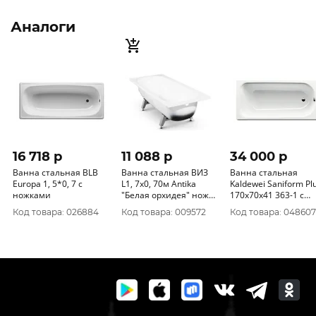
Аналоги
16 718 p
11 088 p
34 000 p
Ванна стальная BLB
Ванна стальная ВИЗ
Ванна стальная
Europa 1, 5*0, 7 с
L1, 7х0, 70м Antika
Kaldewei Saniform Pl
ножками
"Белая орхидея" ножки
170x70x41 363-1 с
ОР-01200
ножками 5030
Код товара: 026884
Код товара: 009572
Код товара: 048607