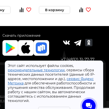
ину
В корзину
За
Скачать приложение
+7 (4832) 31-77-77
Этот сайт использует файлы cookies,
рекомендательные технологии
, сервисы сбора
технических данных посетителей (данные об IP-
адресе, местоположении и др.),
сервис Яндекс
Метрика
для обеспечения работоспособности и
улучшения качества обслуживания. Продолжая
работу с нашим сайтом, вы автоматически
СтройлоН 1998-2026 г.
ации
соглашаетесь с использованием данных
Публичная оферта
я к
технологий.
Обработка персональных данных
а
Политика конфиденциальности сервисов Яндекс