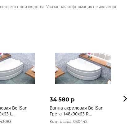
есто его производства. Указанная информация не является
34 580 p
25 4
овая BellSan
Ванна акриловая BellSan
Ванна
0х63 L
Грета 148х90х63 R
150х7
ель+слив)
(каркас+панель+слив)
БЕЗ 
043083
Код товара: 030442
Код то
Товар 