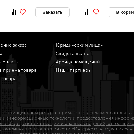
Заказать
В корз
ение заказа
Юридическим лицам
а
Свидетельство
ы оплаты
Аренда помещений
а приема товара
Наши партнеры
 товара
информационном ресурсе применяются рекомендательные
гии (информационные технологии предоставления информ
ове сбора, систематизации и анализа сведений, относящихс
почтениям пользователей сети «Интернет», находящихся н