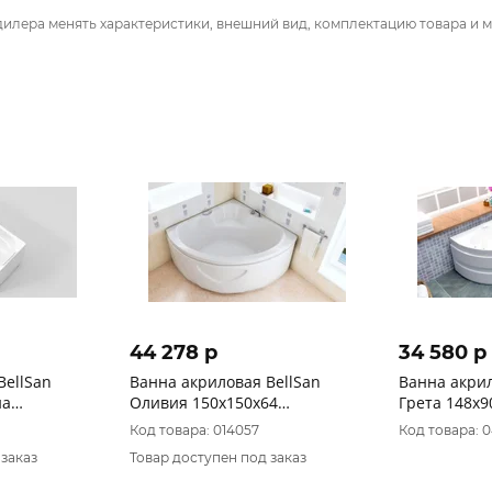
дилера менять характеристики, внешний вид, комплектацию товара и м
44 278 p
34 580 p
BellSan
Ванна акриловая BellSan
Ванна акрил
на
Оливия 150х150х64
Грета 148х9
Джет БЕЗ
(каркас+панель+слив)
(каркас+пан
Код товара: 014057
Код товара: 
 заказ
Товар доступен под заказ