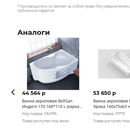
*Производитель оставляет за собой право без уведомления 
публичной офертой
Аналоги
44 564 p
53 650 p
Ванна акриловая BellSan
Ванна акриловая 
Индиго 170 168*110 L (каркас
Эрика 160х75х63 
панель+2 ручки+слив)
каркасе+слив+ГМ 6 
Код товара: 034795
Код товара: 111779
ПАНЕЛИ
Товар доступен под заказ
Товар доступен под