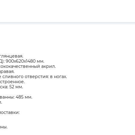
глянцевая.
): 900x620x1480 мм.
сококачественный акрил.
равая.
сливного отверстия: в ногах.
встроенное.
ка: 52 мм.
ванны: 485 мм.
.
оставки:
ны.