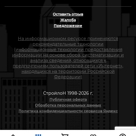
Оставить отзыв
Жалоба
Предложение
На информационном ресурсе применяются
рекомендательные технологии
(информационные технологии предоставления
информации на основе сбора, систематизации и
анализа сведений, относящихся к
предпочтениям пользователей сети «Интернет»,
находящихся на территории Российской
Федерации)
СтройлоН 1998-2026 г.
Публичная оферта
Обработка персональных данных
Политика конфиденциальности сервисов Яндекс