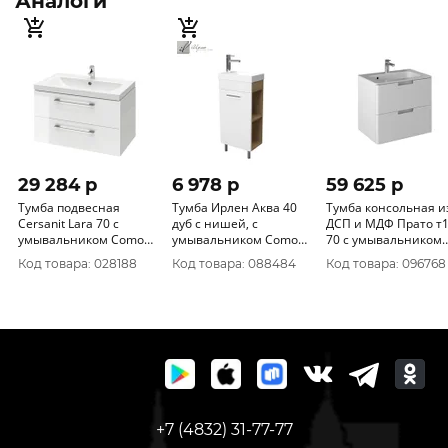
Аналоги
29 284 p
6 978 p
59 625 p
Тумба подвесная
Тумба Ирлен Аква 40
Тумба консольная и
Cersanit Lara 70 с
дуб с нишей, с
ДСП и МДФ Прато т1
умывальником Como
умывальником Como
70 с умывальником
70 СПЕЦЦЕНА
40
Prato 70
Код товара: 028188
Код товара: 088484
Код товара: 096768
+7 (4832) 31-77-77