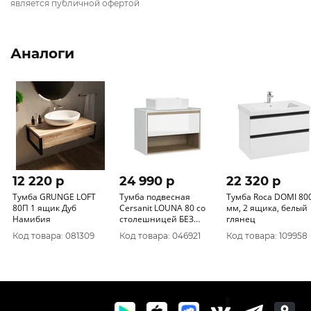
является публичной офертой
Аналоги
12 220 p
24 990 p
22 320 p
Тумба GRUNGE LOFT
Тумба подвесная
Тумба Roca DOMI 800
80П 1 ящик Дуб
Cersanit LOUNA 80 со
мм, 2 ящика, белый
Намибия
столешницей БЕЗ
глянец
РАКОВИНЫ
Код товара: 081309
Код товара: 046921
Код товара: 109958