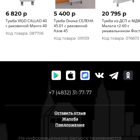
6 820 p
5 400 p
20 795 p
Тумба VIGO CALLAO 40
Тумба Оника СЕЛЕНА
Тумба из ДСП и МД
с раковиной Манго 40
45.01 с раковиной
Мальта т2-60 с
Азов 45
умывальником Фостер
Код товара: 087706
600
Код товара: 091139
Код товара: 076673
+7 (4832) 31-77-77
Оставить отзыв
Жалоба
Предложение
На информационном ресурсе применяются