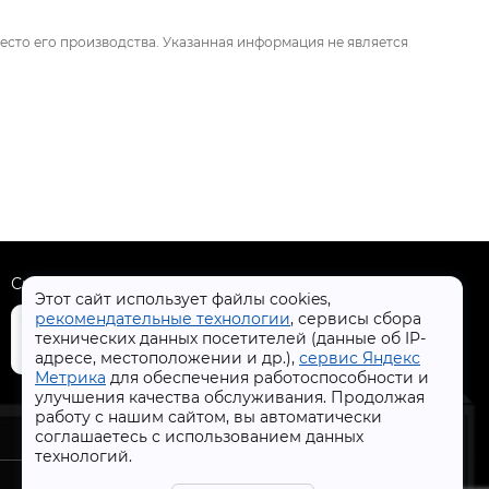
есто его производства. Указанная информация не является
Скачать приложение
Этот сайт использует файлы cookies,
рекомендательные технологии
, сервисы сбора
технических данных посетителей (данные об IP-
адресе, местоположении и др.),
сервис Яндекс
Метрика
для обеспечения работоспособности и
+7 (4832) 31-77-77
улучшения качества обслуживания. Продолжая
работу с нашим сайтом, вы автоматически
соглашаетесь с использованием данных
технологий.