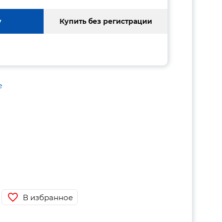
у
Купить без регистрации
е
В избранное