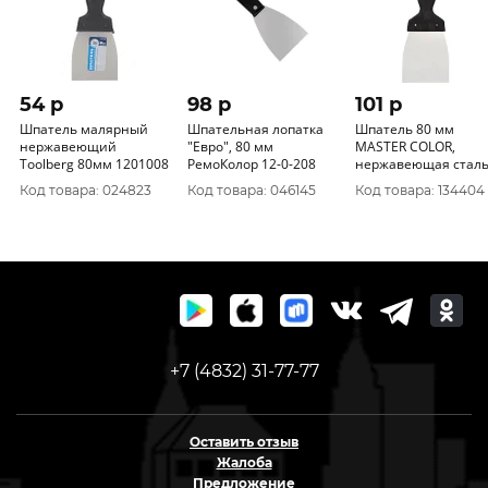
54 p
98 p
101 p
Шпатель малярный
Шпательная лопатка
Шпатель 80 мм
нержавеющий
"Евро", 80 мм
MASTER COLOR,
Toolberg 80мм 1201008
РемоКолор 12-0-208
нержавеющая сталь
пластиковая ручка 3
Код товара: 024823
Код товара: 046145
Код товара: 134404
2308
+7 (4832) 31-77-77
Оставить отзыв
Жалоба
Предложение