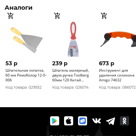
Аналоги
53 p
239 p
673 p
Шпательная лопатка,
Шпатель малярный,
Инструмент для
60 мм РемоКолор 12-0-
двухк.ручка Toolberg
удаления силикона
006
60мм 120 Китай
Amigo 74632
1203006
Код товара: 029932
Код товара: 026074
Код товара: 086072