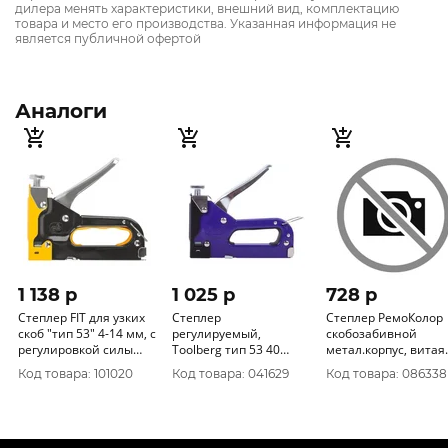
дилера менять характеристики, внешний вид, комплектацию
товара и место его производства. Указанная информация не
является публичной офертой
Аналоги
1 138 p
1 025 p
728 p
Степлер FIT для узких
Степлер
Степлер РемоКолор
скоб "тип 53" 4-14 мм, с
регулируемый,
скобозабивной
регулировкой силы
Toolberg тип 53 40
метал.корпус, витая
удара, металлический
Китай 3400001
пружина, 100 скоб, 
Код товара: 101020
Код товара: 041629
Код товара: 086338
корпус 32145
скобы 53, 4-14 мм, 25-
0-011