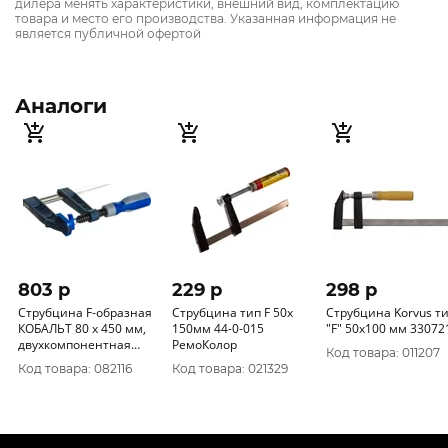
дилера менять характеристики, внешний вид, комплектацию
товара и место его производства. Указанная информация не
является публичной офертой
Аналоги
803 p
229 p
298 p
Струбцина F-образная
Струбцина тип F 50х
Струбцина Korvus т
КОБАЛЬТ 80 х 450 мм,
150мм 44-0-015
"F" 50х100 мм 33
двухкомпонентная
РемоКолор
Код товара: 011207
рукоятка 244-582
Код товара: 082116
Код товара: 021329